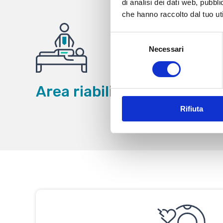
di analisi dei dati web, pubbl
che hanno raccolto dal tuo uti
Selezione
Necessari
del
consenso
Area riabilitativa
Rifiuta