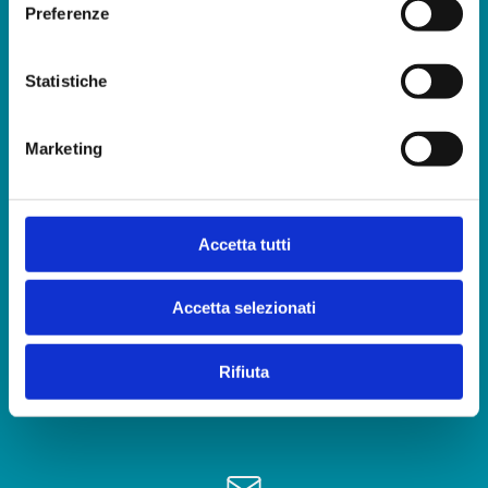
Preferenze
Statistiche
Sede di Codroipo (UD)
Marketing
Viale Venezia 121/B
0432 905679
Accetta tutti
Accetta selezionati
Sede di San Vito al Tagliamento (PN)
Via Tina Modotti 9/2
Rifiuta
0434 80283