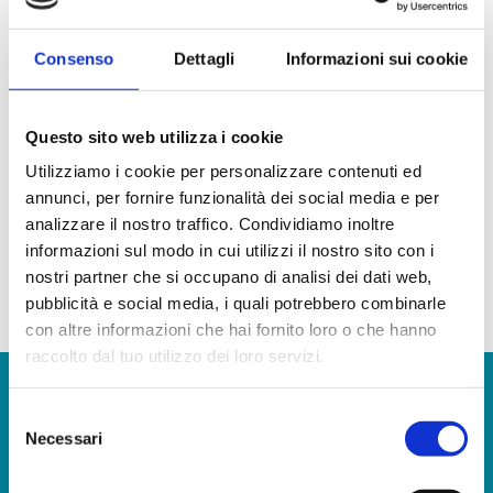
Servizio di Dermatologia - Standard di
prodotto
Consenso
Dettagli
Informazioni sui cookie
Servizio di Diagnostica per immagini -
Standard di prodotto
Questo sito web utilizza i cookie
Utilizziamo i cookie per personalizzare contenuti ed
Servizio di Medicina fisica e riabilitativa -
annunci, per fornire funzionalità dei social media e per
Standard di prodotto
analizzare il nostro traffico. Condividiamo inoltre
informazioni sul modo in cui utilizzi il nostro sito con i
Unità Operativa di Oculistica - Standard di
prodotto
nostri partner che si occupano di analisi dei dati web,
pubblicità e social media, i quali potrebbero combinarle
con altre informazioni che hai fornito loro o che hanno
raccolto dal tuo utilizzo dei loro servizi.
Selezione
CLICCA QUI PER VEDERE LE LISTE D’ATTESA PRESTAZIONI
Necessari
del
CONVENZIONATE CON SSN ASUFC
consenso