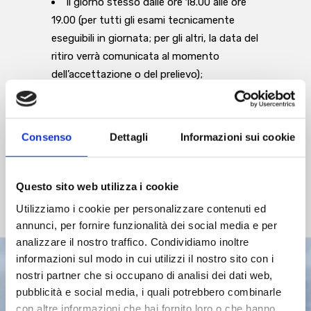
Il giorno stesso dalle ore 18.00 alle ore
19.00 (per tutti gli esami tecnicamente
eseguibili in giornata; per gli altri, la data del
ritiro verrà comunicata al momento
dell’accettazione o del prelievo);
dal giorno seguente durante tutto
l’orario di apertura della struttura;
su richiesta del paziente al momento
Consenso
Dettagli
Informazioni sui cookie
dell’accettazione, gli esami potranno
essere scaricati attraverso il portale dei
referti, nel rispetto delle normative sulla
Questo sito web utilizza i cookie
privacy.
Utilizziamo i cookie per personalizzare contenuti ed
annunci, per fornire funzionalità dei social media e per
analizzare il nostro traffico. Condividiamo inoltre
informazioni sul modo in cui utilizzi il nostro sito con i
nostri partner che si occupano di analisi dei dati web,
pubblicità e social media, i quali potrebbero combinarle
con altre informazioni che hai fornito loro o che hanno