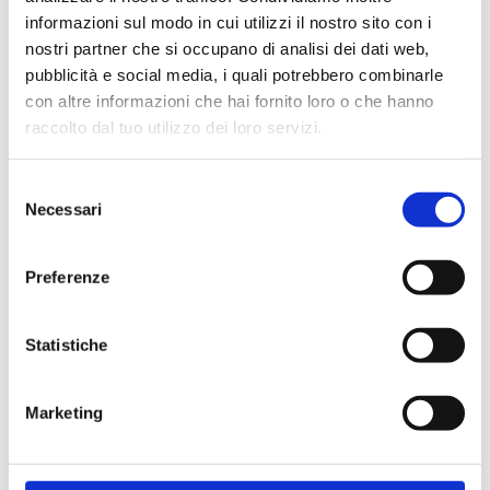
informazioni sul modo in cui utilizzi il nostro sito con i
Dermatologia
(5)
nostri partner che si occupano di analisi dei dati web,
pubblicità e social media, i quali potrebbero combinarle
Dietologia
(2)
con altre informazioni che hai fornito loro o che hanno
raccolto dal tuo utilizzo dei loro servizi.
Endocrinologia
(4)
Fisiatria
(3)
Selezione
Necessari
del
Ginecologia
(2)
consenso
Preferenze
Medicina del lavoro
(1)
Medicina dello sport
(2)
Statistiche
Oculistica
(9)
Marketing
Ortopedia
(5)