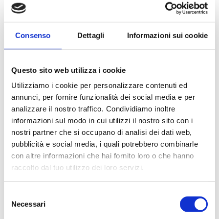
6 Maggio 2025
Consenso
Dettagli
Informazioni sui cookie
FISIATRIA
Quando il corpo chiede aiuto:
la fisiatria per ritrovare
movimento, benessere e
Questo sito web utilizza i cookie
autonomia
Utilizziamo i cookie per personalizzare contenuti ed
annunci, per fornire funzionalità dei social media e per
Approfondisci
analizzare il nostro traffico. Condividiamo inoltre
informazioni sul modo in cui utilizzi il nostro sito con i
nostri partner che si occupano di analisi dei dati web,
pubblicità e social media, i quali potrebbero combinarle
con altre informazioni che hai fornito loro o che hanno
CATEGORIE
raccolto dal tuo utilizzo dei loro servizi.
Biologia
(8)
Selezione
Necessari
del
Chirurgia
(6)
consenso