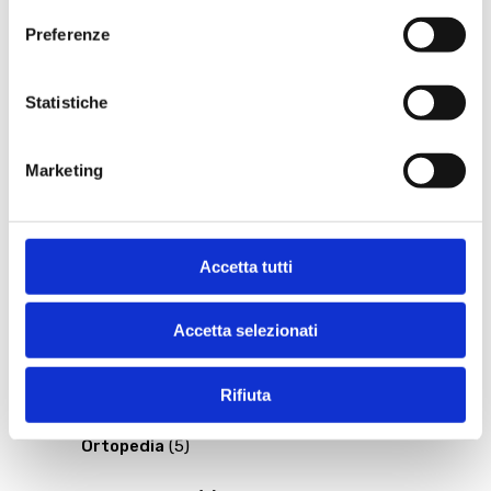
Preferenze
Dermatologia
(5)
Dietologia
(2)
Statistiche
Endocrinologia
(4)
Marketing
Fisiatria
(3)
Ginecologia
(2)
Accetta tutti
Medicina del lavoro
(1)
Accetta selezionati
Medicina dello sport
(2)
Rifiuta
Oculistica
(9)
Ortopedia
(5)