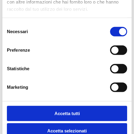
con altre informazioni che hai fornito loro o che hanno
raccolto dal tuo utilizzo dei loro servizi.
Ginecologia
(2)
Selezione
Medicina del lavoro
(1)
Necessari
del
consenso
Medicina dello sport
(2)
Preferenze
Oculistica
(9)
Statistiche
Ortopedia
(5)
Ozonoterapia
(2)
Marketing
Prevenzione donna
(5)
Radiologia
(3)
Accetta tutti
Ricerca e innovazione
(1)
Accetta selezionati