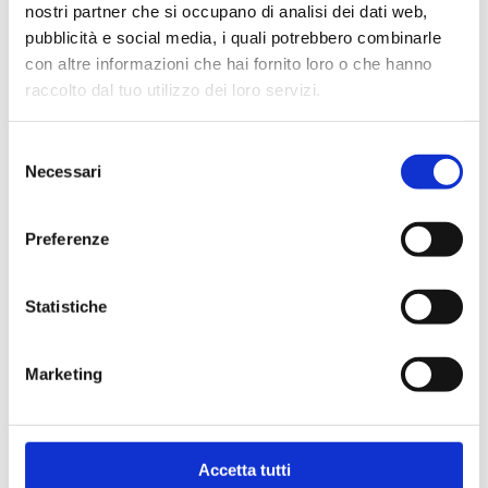
Dietologia
(2)
nostri partner che si occupano di analisi dei dati web,
pubblicità e social media, i quali potrebbero combinarle
Endocrinologia
(4)
con altre informazioni che hai fornito loro o che hanno
raccolto dal tuo utilizzo dei loro servizi.
Fisiatria
(3)
Selezione
Ginecologia
(2)
Necessari
del
consenso
Medicina del lavoro
(1)
Preferenze
Medicina dello sport
(2)
Statistiche
Oculistica
(9)
Ortopedia
(5)
Marketing
Ozonoterapia
(2)
Prevenzione donna
(5)
Accetta tutti